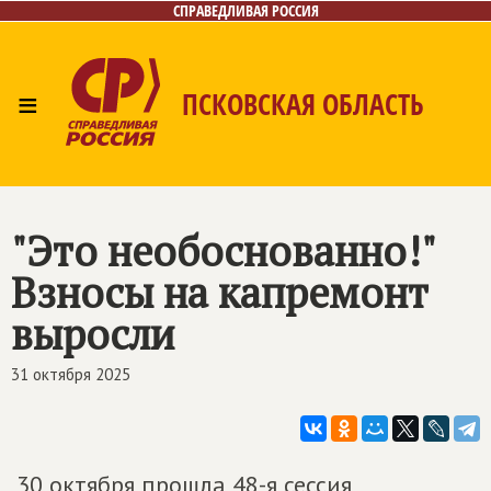
СПРАВЕДЛИВАЯ РОССИЯ
≡
ПСКОВСКАЯ ОБЛАСТЬ
Главная
Новости
Лица
Фото/Видео
Газета
Контакты
"Это необоснованно!"
Взносы на капремонт
выросли
31 октября 2025
30 октября прошла 48-я сессия